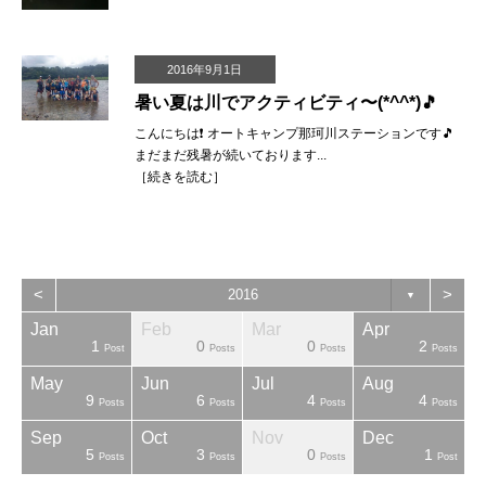
2016年9月1日
暑い夏は川でアクティビティ〜(*^^*)🎵
こんにちは❗️ オートキャンプ那珂川ステーションです🎵
まだまだ残暑が続いております...
［
続きを読む
］
<
>
2016
▼
Jan
Feb
Mar
Apr
1
0
0
2
sts
sts
sts
sts
sts
sts
ost
Post
Posts
Posts
Posts
May
Jun
Jul
Aug
9
6
4
4
sts
sts
sts
sts
sts
sts
sts
Posts
Posts
Posts
Posts
Sep
Oct
Nov
Dec
5
3
0
1
sts
sts
sts
sts
sts
sts
sts
Posts
Posts
Posts
Post