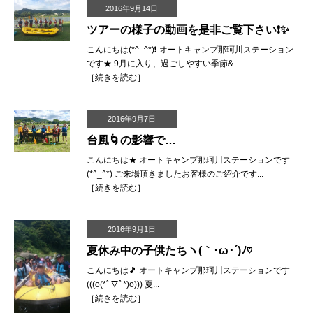
2016年9月14日
ツアーの様子の動画を是非ご覧下さい❗️✨
こんにちは(*^_^*)❗️ オートキャンプ那珂川ステーション
です★ 9月に入り、過ごしやすい季節&...
［
続きを読む
］
2016年9月7日
台風🌀の影響で…
こんにちは★ オートキャンプ那珂川ステーションです
(*^_^*) ご来場頂きましたお客様のご紹介です...
［
続きを読む
］
2016年9月1日
夏休み中の子供たちヽ(｀･ω･´)ﾉ♡
こんにちは🎵 オートキャンプ那珂川ステーションです
(((o(*ﾟ▽ﾟ*)o))) 夏...
［
続きを読む
］