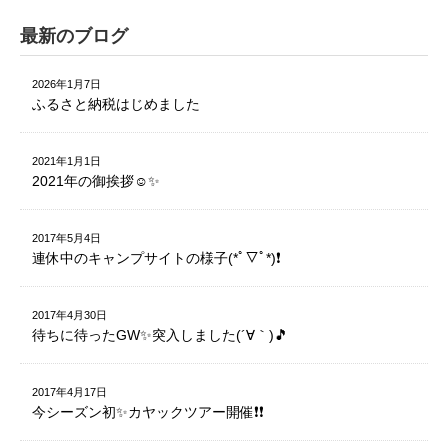
最新のブログ
2026年1月7日
ふるさと納税はじめました
2021年1月1日
2021年の御挨拶☺️✨
2017年5月4日
連休中のキャンプサイトの様子(*ﾟ▽ﾟ*)❗️
2017年4月30日
待ちに待ったGW✨突入しました(´∀｀)🎵
2017年4月17日
今シーズン初✨カヤックツアー開催❗️❗️