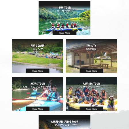
SUP TOUR
サップツアー
AUTO CAMP
FACILITY
キャンプ
宿泊施設
KAYAC TOUR
RAFTING TOUR
カヌー（カヤック）ツアー
ラフティングツアー
CANADIAN CANOE TOUR
カナディアンカヌーツアー