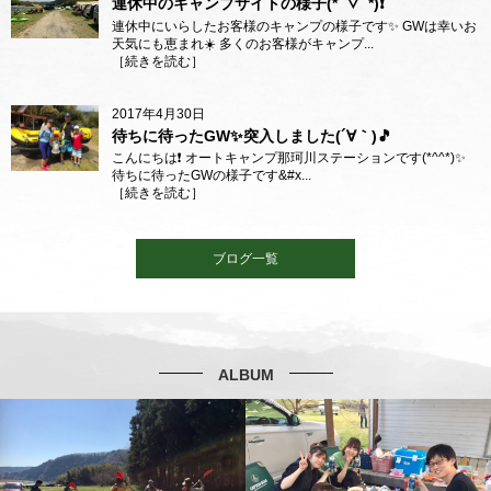
連休中のキャンプサイトの様子(*ﾟ▽ﾟ*)❗️
連休中にいらしたお客様のキャンプの様子です✨ GWは幸いお
天気にも恵まれ☀️ 多くのお客様がキャンプ...
［
続きを読む
］
2017年4月30日
待ちに待ったGW✨突入しました(´∀｀)🎵
こんにちは❗️ オートキャンプ那珂川ステーションです(*^^*)✨
待ちに待ったGWの様子です&#x...
［
続きを読む
］
ブログ一覧
ALBUM