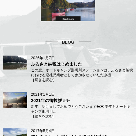
BLOG
2026年1月7日
ふるさと納税はじめました
この度、オートキャンプ那珂川ステーションは、ふるさと納税
における返礼品業者として参加させていただき栃...
［
続きを読む
］
2021年1月1日
2021年の御挨拶☺️✨
新年、明けましておめでとうございます🐄💓 本年もオートキ
ャンプ那珂川...
［
続きを読む
］
2017年5月4日