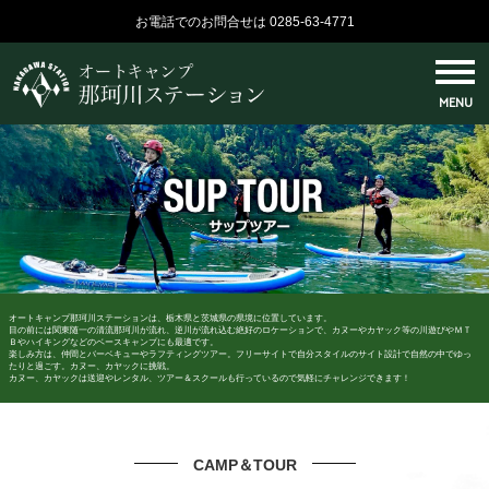
お電話でのお問合せは 0285-63-4771
MENU
オートキャンプ那珂川ステーションは、栃木県と茨城県の県境に位置しています。
目の前には関東随一の清流那珂川が流れ、逆川が流れ込む絶好のロケーションで、カヌーやカヤック等の川遊びやＭＴ
Ｂやハイキングなどのベースキャンプにも最適です。
楽しみ方は、仲間とバーベキューやラフティングツアー。フリーサイトで自分スタイルのサイト設計で自然の中でゆっ
たりと過ごす。カヌー、カヤックに挑戦。
カヌー、カヤックは送迎やレンタル、ツアー＆スクールも行っているので気軽にチャレンジできます！
CAMP＆TOUR