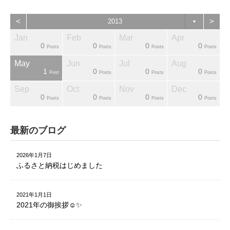
<
>
2013
▼
Jan
Feb
Mar
Apr
0
0
0
0
sts
sts
sts
sts
sts
sts
ost
Posts
Posts
Posts
Posts
May
Jun
Jul
Aug
1
0
0
0
sts
sts
sts
sts
sts
sts
sts
Post
Posts
Posts
Posts
Sep
Oct
Nov
Dec
0
0
0
0
sts
sts
sts
sts
sts
sts
ost
Posts
Posts
Posts
Posts
最新のブログ
2026年1月7日
ふるさと納税はじめました
2021年1月1日
2021年の御挨拶☺️✨