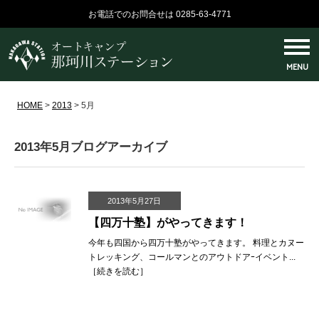
お電話でのお問合せは 0285-63-4771
MENU
HOME
>
2013
>
5月
2013年5月ブログアーカイブ
2013年5月27日
【四万十塾】がやってきます！
今年も四国から四万十塾がやってきます。 料理とカヌー
トレッキング、コールマンとのアウトドアｰイベント...
［
続きを読む
］