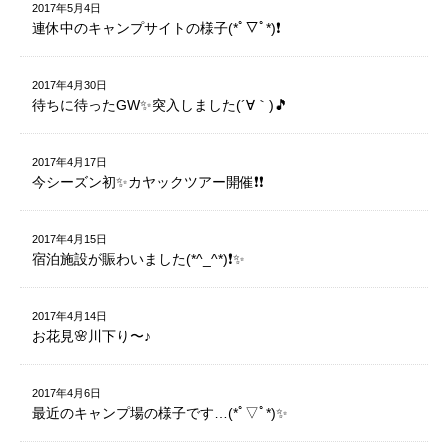
2017年5月4日
連休中のキャンプサイトの様子(*ﾟ▽ﾟ*)❗️
2017年4月30日
待ちに待ったGW✨突入しました(´∀｀)🎵
2017年4月17日
今シーズン初✨カヤックツアー開催❗️❗️
2017年4月15日
宿泊施設が賑わいました(*^_^*)❗️✨
2017年4月14日
お花見🌸川下り〜♪
2017年4月6日
最近のキャンプ場の様子です…(*ﾟ▽ﾟ*)✨