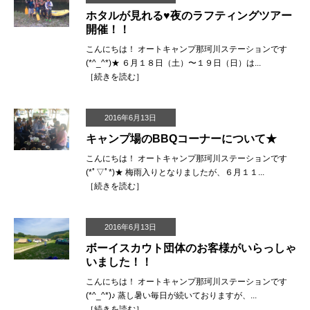
ホタルが見れる♥︎夜のラフティングツアー
開催！！
こんにちは！ オートキャンプ那珂川ステーションです
(*^_^*)★ ６月１８日（土）〜１９日（日）は...
［
続きを読む
］
2016年6月13日
キャンプ場のBBQコーナーについて★
こんにちは！ オートキャンプ那珂川ステーションです
(*ﾟ▽ﾟ*)★ 梅雨入りとなりましたが、６月１１...
［
続きを読む
］
2016年6月13日
ボーイスカウト団体のお客様がいらっしゃ
いました！！
こんにちは！ オートキャンプ那珂川ステーションです
(*^_^*)♪ 蒸し暑い毎日が続いておりますが、...
［
続きを読む
］