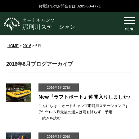
お電話でのお問合せは 0285-63-4771
MENU
HOME
>
2016
>
6月
2016年6月ブログアーカイブ
2016年6月27日
New『ラフトボート』仲間入りしました♪
こんにちは！ オートキャンプ那珂川ステーションです
(*^_^*)♪ ６月最後の週末は雨も降らず、予定...
［
続きを読む
］
2016年6月20日