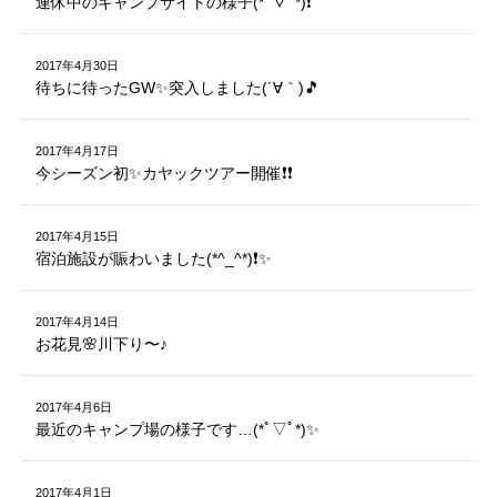
連休中のキャンプサイトの様子(*ﾟ▽ﾟ*)❗️
2017年4月30日
待ちに待ったGW✨突入しました(´∀｀)🎵
2017年4月17日
今シーズン初✨カヤックツアー開催❗️❗️
2017年4月15日
宿泊施設が賑わいました(*^_^*)❗️✨
2017年4月14日
お花見🌸川下り〜♪
2017年4月6日
最近のキャンプ場の様子です…(*ﾟ▽ﾟ*)✨
2017年4月1日