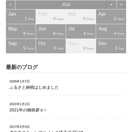
<
>
2016
▼
Jan
Feb
Mar
Apr
1
0
0
2
sts
sts
sts
sts
sts
sts
ost
Post
Posts
Posts
Posts
May
Jun
Jul
Aug
9
6
4
4
sts
sts
sts
sts
sts
sts
sts
Posts
Posts
Posts
Posts
Sep
Oct
Nov
Dec
5
3
0
1
sts
sts
sts
sts
sts
sts
sts
Posts
Posts
Posts
Post
最新のブログ
2026年1月7日
ふるさと納税はじめました
2021年1月1日
2021年の御挨拶☺️✨
2017年5月4日