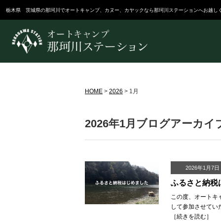
栃木県 茨城県の那珂川でオートキャンプ、カヌー、カヤックなら那珂川ステーションへお越し
HOME
>
2026
>
1月
2026年1月ブログアーカイ
2026年1月7日
ふるさと納税
この度、オートキ
して参加させていただ
［
続きを読む
］