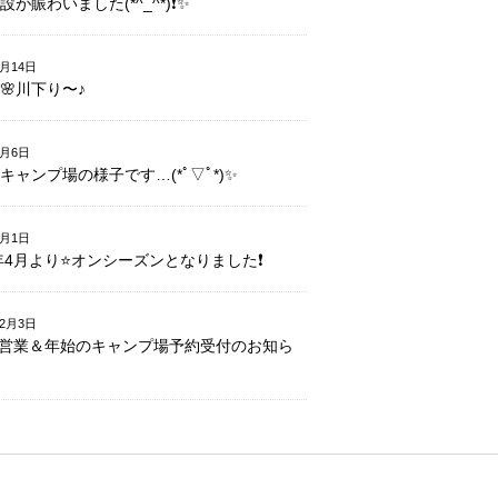
が賑わいました(*^_^*)❗️✨
4月14日
🌸川下り〜♪
4月6日
キャンプ場の様子です…(*ﾟ▽ﾟ*)✨
4月1日
7年4月より⭐️オンシーズンとなりました❗️
12月3日
営業＆年始のキャンプ場予約受付のお知ら