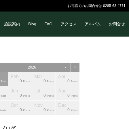
お電話でのお問合せは 0285-63-4771
施設案内
Blog
FAQ
アクセス
アルバム
お問合せ
>
2026
▼
Feb
Mar
Apr
0
0
0
Post
Posts
Posts
Posts
Jun
Jul
Aug
0
0
0
Posts
Posts
Posts
Posts
Oct
Nov
Dec
0
0
0
Posts
Posts
Posts
Posts
ブログ