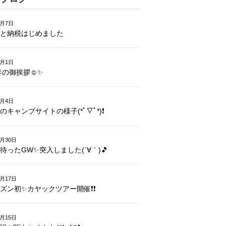
1月7日
と納税はじめました
1月1日
1年の御挨拶☺️✨
5月4日
のキャンプサイトの様子(*ﾟ▽ﾟ*)❗️
4月30日
待ったGW✨突入しました(´∀｀)🎵
4月17日
ズン初✨カヤックツアー開催❗️❗️
4月15日