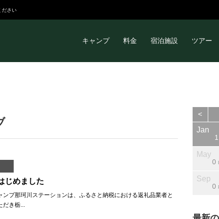
ください
キャンプ
料金
宿泊施設
ツアー
<
ブ
Jan
Jan
Jan
Jan
Jan
Jan
Jan
Feb
Feb
Feb
Feb
Feb
Feb
Feb
Mar
Mar
Mar
Mar
Mar
Mar
Mar
Apr
Apr
Apr
Apr
Apr
Apr
Apr
Jan
0
0
0
0
0
1
1
0
0
0
0
0
0
0
0
0
0
0
0
0
0
0
6
2
0
0
0
1
1
Posts
Posts
Posts
Posts
Posts
Post
Post
Posts
Posts
Posts
Posts
Posts
Posts
Posts
Posts
Posts
Posts
Posts
Posts
Posts
Posts
Posts
Posts
Posts
Posts
Posts
Posts
Post
May
May
May
May
May
May
May
Jun
Jun
Jun
Jun
Jun
Jun
Jun
Jul
Jul
Jul
Jul
Jul
Jul
Jul
Aug
Aug
Aug
Aug
Aug
Aug
Aug
May
0
9
0
0
1
1
1
0
0
6
2
0
0
1
0
0
4
0
0
0
1
0
0
4
8
0
0
0
0
Posts
Posts
Posts
Posts
Post
Post
Post
Posts
Posts
Posts
Posts
Posts
Posts
Post
Posts
Posts
Posts
Posts
Posts
Posts
Post
Posts
Posts
Posts
Posts
Posts
Posts
Posts
Sep
Sep
Sep
Sep
Sep
Sep
Sep
Oct
Oct
Oct
Oct
Oct
Oct
Oct
Nov
Nov
Nov
Nov
Nov
Nov
Nov
Dec
Dec
Dec
Dec
Dec
Dec
Dec
Sep
はじめました
0
0
5
3
0
0
0
0
0
3
0
0
0
1
0
0
0
0
0
0
1
0
0
0
0
0
0
1
0
Posts
Posts
Posts
Posts
Posts
Posts
Posts
Posts
Posts
Posts
Posts
Posts
Posts
Post
Posts
Posts
Posts
Posts
Posts
Posts
Post
Posts
Posts
Posts
Posts
Posts
Posts
Post
ャンプ那珂川ステーションは、ふるさと納税における返礼品業者と
き栃...
最新の