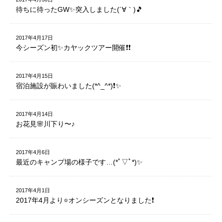
待ちに待ったGW✨突入しました(´∀｀)🎵
2017年4月17日
今シーズン初✨カヤックツアー開催❗️❗️
2017年4月15日
宿泊施設が賑わいました(*^_^*)❗️✨
2017年4月14日
お花見🌸川下り〜♪
2017年4月6日
最近のキャンプ場の様子です…(*ﾟ▽ﾟ*)✨
2017年4月1日
2017年4月より⭐️オンシーズンとなりました❗️