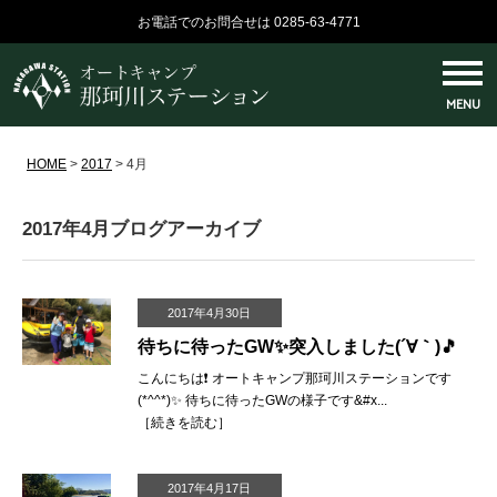
お電話でのお問合せは 0285-63-4771
MENU
HOME
>
2017
>
4月
2017年4月ブログアーカイブ
2017年4月30日
待ちに待ったGW✨突入しました(´∀｀)🎵
こんにちは❗️ オートキャンプ那珂川ステーションです
(*^^*)✨ 待ちに待ったGWの様子です&#x...
［
続きを読む
］
2017年4月17日