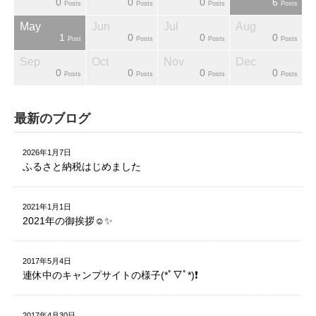
0
0
0
6
sts
sts
sts
sts
sts
sts
ost
Posts
Posts
Posts
Posts
May
Jun
Jul
Aug
1
0
0
0
sts
sts
sts
sts
sts
sts
sts
Post
Posts
Posts
Posts
Sep
Oct
Nov
Dec
0
0
0
0
sts
sts
sts
sts
sts
sts
ost
Posts
Posts
Posts
Posts
最新のブログ
2026年1月7日
ふるさと納税はじめました
2021年1月1日
2021年の御挨拶☺️✨
2017年5月4日
連休中のキャンプサイトの様子(*ﾟ▽ﾟ*)❗️
2017年4月30日