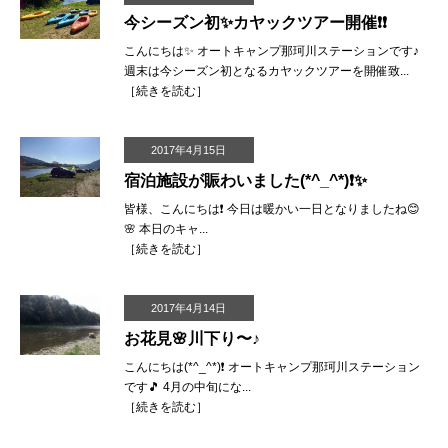
今シーズン初✨カヤックツアー開催❗️❗️
こんにちは✨ オートキャンプ那珂川ステーションです♪
週末は今シーズン初となるカヤックツアーを開催致...
［
続きを読む
］
2017年4月15日
宿泊施設が賑わいました(*^_^*)❗️✨
皆様、こんにちは❗️ 今日は暖かい一日となりましたね😊
🌸 本日のキャ...
［
続きを読む
］
2017年4月14日
お花見🌸川下り〜♪
こんにちは(*^_^*)❗️ オートキャンプ那珂川ステーション
です🎵 4月の中旬にな...
［
続きを読む
］