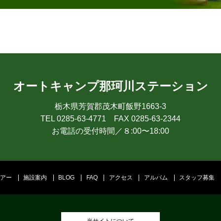
オートキャンプ那珂川ステーション
栃木県芳賀郡茂木町飯野1663-3
TEL 0285-63-4771 FAX 0285-63-2344
お電話の受付時間／８:00〜18:00
ツアー
施設案内
BLOG
FAQ
アクセス
アルバム
スタッフ募集