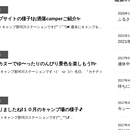
日
2026年
サイトの様子❗️お洒落camperご紹介✨
ふるさ
キャンプ那珂川ステーションです(*ﾟ▽ﾟ*)💓 週末にキャンプを...
2021年
202
日
2017年
カヌーでゆ〜ったりのんびり景色を楽しもう❗️✨
連休中
トキャンプ那珂川ステーションですヽ(｀･ω･´)ﾉ✨ 先日、『カナディ
2017年
待ちに
日
2017年
今シー
りましたね❗️１０月のキャンプ場の様子🎵
ートキャンプ那珂川ステーションです(*^_^*)🎵...
2017年