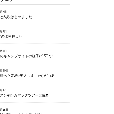
1月7日
と納税はじめました
1月1日
1年の御挨拶☺️✨
5月4日
のキャンプサイトの様子(*ﾟ▽ﾟ*)❗️
4月30日
待ったGW✨突入しました(´∀｀)🎵
4月17日
ズン初✨カヤックツアー開催❗️❗️
4月15日