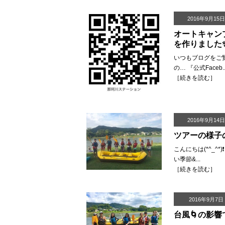
2016年9月15
オートキャンプ
を作りました
いつもブログをご
の… 『公式Faceb..
［
続きを読む
］
2016年9月14
ツアーの様子の
こんにちは(*^_^
い季節&...
［
続きを読む
］
2016年9月7日
台風🌀の影響