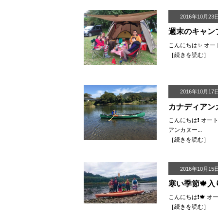
2016年10月23
週末のキャンプ
こんにちは✨ オート
［
続きを読む
］
2016年10月17
カナディアン
こんにちは❗️ オー
アンカヌー...
［
続きを読む
］
2016年10月15
寒い季節🍁入
こんにちは❗️🍁 オ
［
続きを読む
］