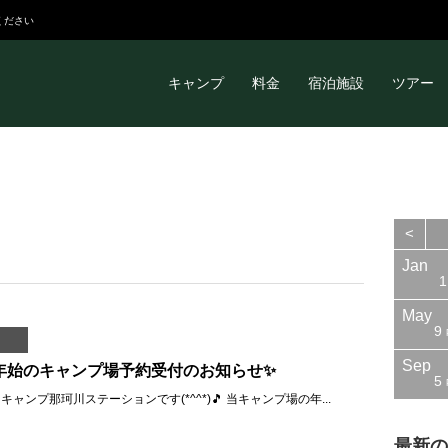
ください
キャンプ
料金
宿泊施設
ツアー
<
Jan
Jan
Jan
Jan
Jan
Jan
Jan
Feb
Feb
Feb
Feb
Feb
Feb
Feb
Mar
Mar
Mar
Mar
Mar
Mar
Mar
Apr
Apr
Apr
Apr
Apr
Apr
Apr
Jan
0
0
0
0
0
1
1
0
0
0
0
0
0
0
0
0
0
0
0
0
0
0
0
6
0
0
0
1
1
Posts
Posts
Posts
Posts
Posts
Post
Post
Posts
Posts
Posts
Posts
Posts
Posts
Posts
Posts
Posts
Posts
Posts
Posts
Posts
Posts
Posts
Posts
Posts
Posts
Posts
Posts
Post
May
May
May
May
May
May
May
Jun
Jun
Jun
Jun
Jun
Jun
Jun
Jul
Jul
Jul
Jul
Jul
Jul
Jul
Aug
Aug
Aug
Aug
Aug
Aug
Aug
May
0
0
0
0
1
1
1
0
0
0
2
0
0
1
0
0
0
0
0
0
1
0
0
0
8
0
0
0
9
Posts
Posts
Posts
Posts
Post
Post
Post
Posts
Posts
Posts
Posts
Posts
Posts
Post
Posts
Posts
Posts
Posts
Posts
Posts
Post
Posts
Posts
Posts
Posts
Posts
Posts
Posts
日
Sep
Sep
Sep
Sep
Sep
Sep
Sep
Oct
Oct
Oct
Oct
Oct
Oct
Oct
Nov
Nov
Nov
Nov
Nov
Nov
Nov
Dec
Dec
Dec
Dec
Dec
Dec
Dec
Sep
年始のキャンプ場予約受付のお知らせ✨
0
0
0
3
0
0
0
0
0
0
0
0
0
1
0
0
0
0
0
0
1
0
0
0
0
0
0
0
5
Posts
Posts
Posts
Posts
Posts
Posts
Posts
Posts
Posts
Posts
Posts
Posts
Posts
Post
Posts
Posts
Posts
Posts
Posts
Posts
Post
Posts
Posts
Posts
Posts
Posts
Posts
Posts
トキャンプ那珂川ステーションです(*^^*)🎵 当キャンプ場の年...
最新の