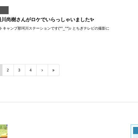
日
︎湯川尚樹さんがロケでいらっしゃいました✨
トキャンプ那珂川ステーションです(*^_^*)♪ とちぎテレビの撮影に
2
3
4