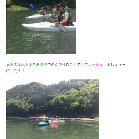
日頃の疲れを
大自然の中
でのんびり過ごして
リフレッシュ
しましょう〜
(*^_^*)！！