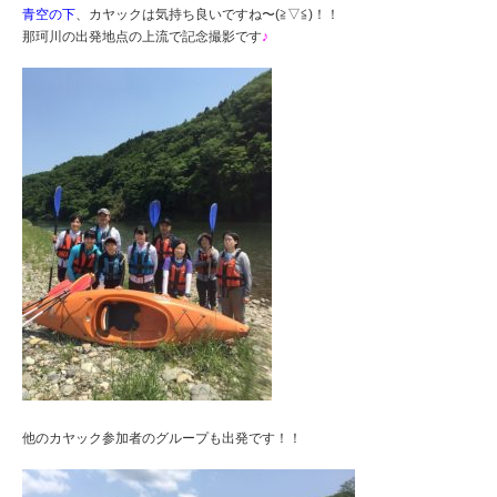
青空の下
、カヤックは気持ち良いですね〜(≧▽≦)！！
那珂川の出発地点の上流で記念撮影です
♪
他のカヤック参加者のグループも出発です！！