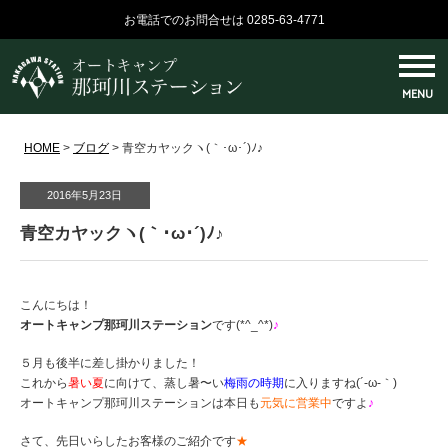
お電話でのお問合せは 0285-63-4771
MENU
HOME
>
ブログ
>
青空カヤックヽ(｀･ω･´)ﾉ♪
2016年5月23日
青空カヤックヽ(｀･ω･´)ﾉ♪
こんにちは！
オートキャンプ那珂川ステーション
です(*^_^*)
♪
５月も後半に差し掛かりました！
これから
暑い夏
に向けて、蒸し暑〜い
梅雨の時期
に入りますね(´-ω-｀)
オートキャンプ那珂川ステーションは本日も
元気に営業中
ですよ
♪
さて、先日いらしたお客様のご紹介です
★