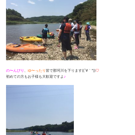
の〜んびり
、
ゆ〜ったり
皆で那珂川を下ります((´∀｀*))
♡
初めての方もお子様も大歓迎ですよ
♪