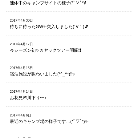
連休中のキャンプサイトの様子(*ﾟ▽ﾟ*)❗️
2017年4月30日
待ちに待ったGW✨突入しました(´∀｀)🎵
2017年4月17日
今シーズン初✨カヤックツアー開催❗️❗️
2017年4月15日
宿泊施設が賑わいました(*^_^*)❗️✨
2017年4月14日
お花見🌸川下り〜♪
2017年4月6日
最近のキャンプ場の様子です…(*ﾟ▽ﾟ*)✨