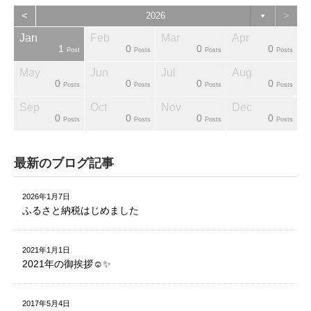
<
>
2026
▼
Jan
Feb
Mar
Apr
1
0
0
0
sts
sts
sts
sts
sts
sts
ost
Post
Posts
Posts
Posts
May
Jun
Jul
Aug
0
0
0
0
sts
sts
sts
sts
sts
sts
sts
Posts
Posts
Posts
Posts
Sep
Oct
Nov
Dec
0
0
0
0
sts
sts
sts
sts
sts
sts
ost
Posts
Posts
Posts
Posts
最新のブログ記事
2026年1月7日
ふるさと納税はじめました
2021年1月1日
2021年の御挨拶☺️✨
2017年5月4日