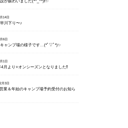
が賑わいました(*^_^*)❗️✨
4月14日
🌸川下り〜♪
4月6日
キャンプ場の様子です…(*ﾟ▽ﾟ*)✨
4月1日
7年4月より⭐️オンシーズンとなりました❗️
12月3日
営業＆年始のキャンプ場予約受付のお知ら