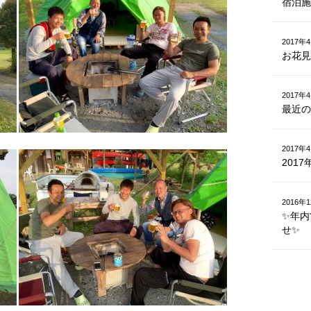
宿泊施設
2017年
お花見
2017年
最近の
2017年
201
2016年
✨年内
せ✨