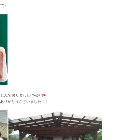
*)
♪
でおりました(*>ω<*)
♥︎
ありがとうございました！！