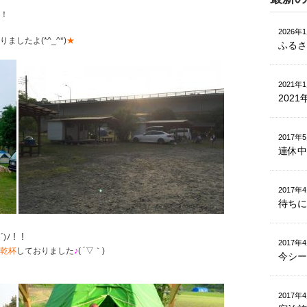
！
2026年
りましたよ(*^_^*)
★
ふるさ
2021年
202
2017年
連休中
2017年
待ちに
)ﾉ！！
2017年
乾杯
しておりました
♪
( ´▽｀)
今シー
2017年