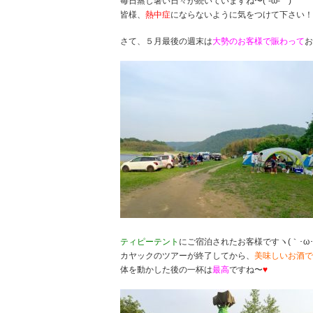
毎日蒸し暑い日々が続いていますね〜(´-ω-｀)
皆様、
熱中症
にならないように気をつけて下さい！
さて、５月最後の週末は
大勢のお客様で賑わって
お
ティピーテント
にご宿泊されたお客様ですヽ(｀･ω･´
カヤックのツアーが終了してから、
美味しいお酒で
体を動かした後の一杯は
最高
ですね〜
♥︎