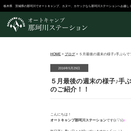
栃木県 茨城県の那珂川でオートキャンプ、カヌー、カヤックなら那珂川ステーションへお越し
HOME
>
ブログ
>
５月最後の週末の様子♪手ぶらで
2016年5月29日
５月最後の週末の様子♪手ぶ
のご紹介！！
こんにちは！
オートキャンプ那珂川ステーション
です(≧▽≦)
♪