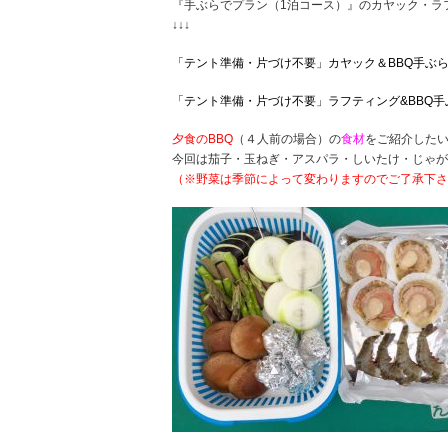
『手ぶらでプラン（1泊コース）』のカヤック・ラ
↓↓↓
「テント準備・片づけ不要」カヤック＆BBQ手ぶ
「テント準備・片づけ不要」ラフティング&BBQ
夕食のBBQ
（４人前の場合）の
食材
をご紹介した
今回は茄子・玉ねぎ・アスパラ・しいたけ・じゃが
（※野菜は季節によって変わりますのでご了承下さ