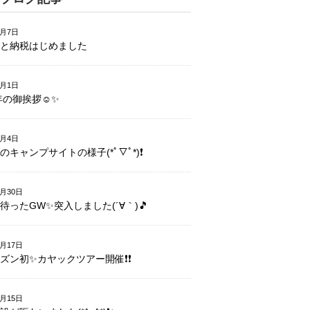
1月7日
と納税はじめました
1月1日
1年の御挨拶☺️✨
5月4日
のキャンプサイトの様子(*ﾟ▽ﾟ*)❗️
4月30日
待ったGW✨突入しました(´∀｀)🎵
4月17日
ズン初✨カヤックツアー開催❗️❗️
4月15日