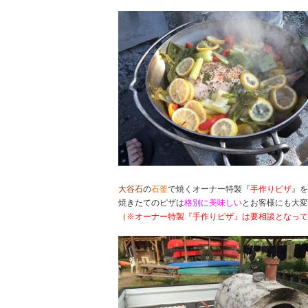
大谷石
の
石釜
で焼くオーナー特製『
手作りピザ
』を
焼きたてのピザは
格別に美味しい
とお客様にも大変
（※オーナー特製『手作りピザ』は要相談となって