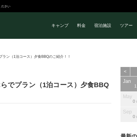
ください
キャンプ
料金
宿泊施設
ツアー
プラン（1泊コース）夕食BBQのご紹介！！
<
Jan
Jan
Jan
Jan
Jan
Jan
Jan
Feb
Feb
Feb
Feb
Feb
Feb
Feb
Mar
Mar
Mar
Mar
Mar
Mar
Mar
Apr
Apr
Apr
Apr
Apr
Apr
Apr
Jan
らでプラン（1泊コース）夕食BBQ
0
0
0
0
0
1
1
0
0
0
0
0
0
0
0
0
0
0
0
0
0
0
6
2
0
0
0
1
1
Posts
Posts
Posts
Posts
Posts
Post
Post
Posts
Posts
Posts
Posts
Posts
Posts
Posts
Posts
Posts
Posts
Posts
Posts
Posts
Posts
Posts
Posts
Posts
Posts
Posts
Posts
Post
May
May
May
May
May
May
May
Jun
Jun
Jun
Jun
Jun
Jun
Jun
Jul
Jul
Jul
Jul
Jul
Jul
Jul
Aug
Aug
Aug
Aug
Aug
Aug
Aug
May
0
9
0
0
1
1
1
0
0
6
2
0
0
1
0
0
4
0
0
0
1
0
0
4
8
0
0
0
0
Posts
Posts
Posts
Posts
Post
Post
Post
Posts
Posts
Posts
Posts
Posts
Posts
Post
Posts
Posts
Posts
Posts
Posts
Posts
Post
Posts
Posts
Posts
Posts
Posts
Posts
Posts
Sep
Sep
Sep
Sep
Sep
Sep
Sep
Oct
Oct
Oct
Oct
Oct
Oct
Oct
Nov
Nov
Nov
Nov
Nov
Nov
Nov
Dec
Dec
Dec
Dec
Dec
Dec
Dec
Sep
0
0
5
3
0
0
0
0
0
3
0
0
0
1
0
0
0
0
0
0
1
0
0
0
0
0
0
1
0
Posts
Posts
Posts
Posts
Posts
Posts
Posts
Posts
Posts
Posts
Posts
Posts
Posts
Post
Posts
Posts
Posts
Posts
Posts
Posts
Post
Posts
Posts
Posts
Posts
Posts
Posts
Post
最新の