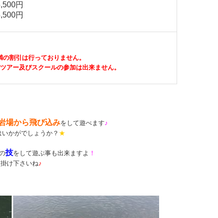
500円
500円
満の割引は行っておりません。
はツアー及びスクールの参加は出来ません。
岩場から飛び込み
をして遊べます
♪
はいかがでしょうか？
★
技
の
をして遊ぶ事も出来ますよ
！
声掛け下さいね
♪