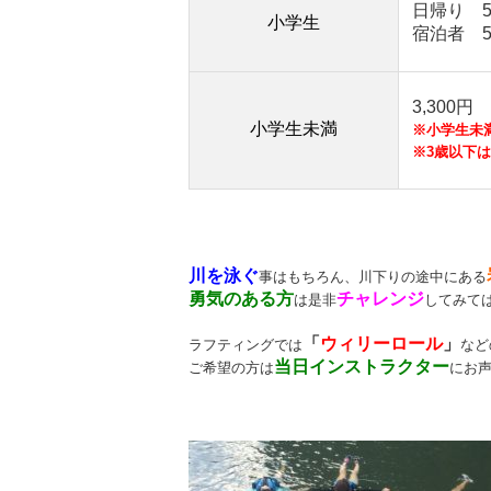
日帰り 5,
小学生
宿泊者 5,
3,300円
小学生未満
※小学生未
※3歳以下
川を泳ぐ
事はもちろん、川下りの途中
にある
勇気のある方
チャレンジ
は是非
してみて
「
ウィリーロール
」
ラフティングでは
など
当日インストラクター
ご希望の方は
にお