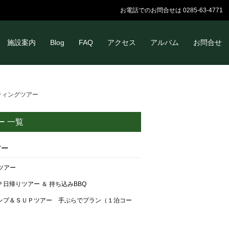
お電話でのお問合せは 0285-63-4771
施設案内
Blog
FAQ
アクセス
アルバム
お問合せ
ティングツアー
ー 一覧
アー
Pツアー
Ｐ日帰りツアー ＆ 持ち込みBBQ
ンプ＆ＳＵＰツアー 手ぶらでプラン（１泊コー