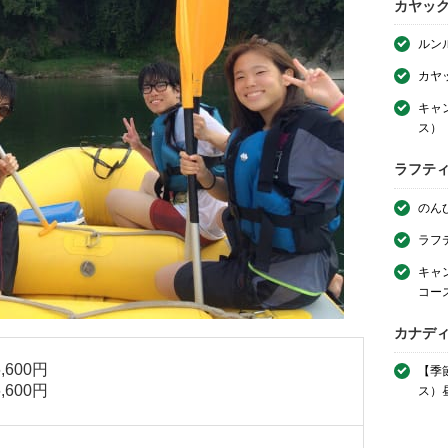
カヤッ
ルン
カヤ
キャ
ス）
ラフテ
のん
ラフ
キャ
コー
カナデ
600円
【季
600円
ス）