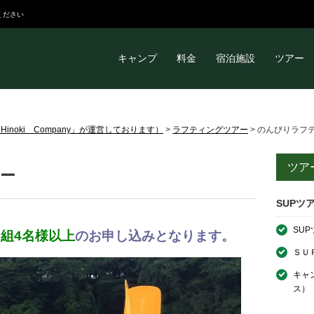
ください
キャンプ
料金
宿泊施設
ツアー
noki Company」が運営しております）
>
ラフティングツアー
>
のんびりラフ
ツア
ー
SUPツ
SU
1組4名様以上
のお申し込みとなります。
ＳＵ
キャ
ス）