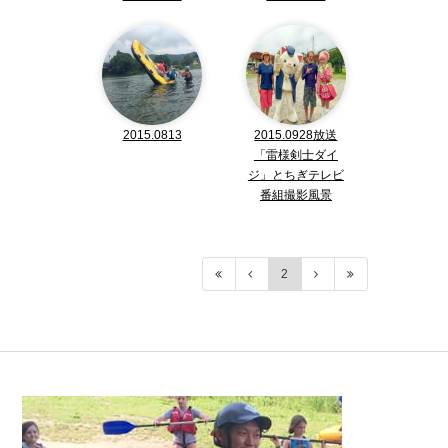
2015.0813
2015.0928放送
「雷様剣士ダイ
ジ」とちぎテレビ
番組撮影風景
2