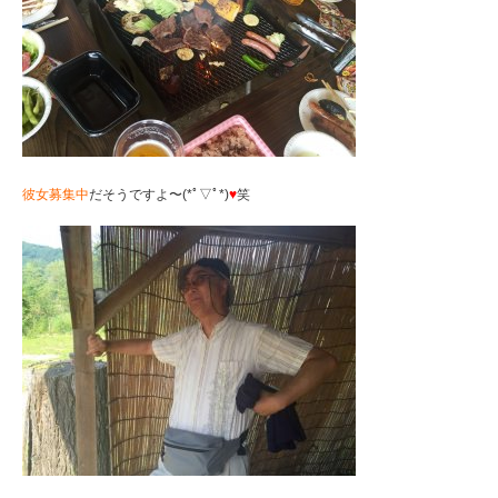
彼女募集中
だそうですよ〜(*ﾟ▽ﾟ*)
♥︎
笑