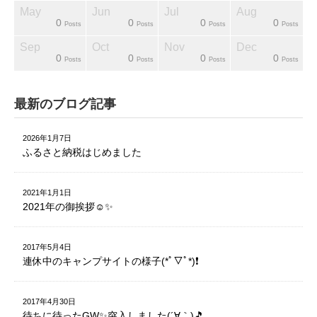
May
Jun
Jul
Aug
0
0
0
0
sts
sts
sts
sts
sts
sts
sts
Posts
Posts
Posts
Posts
Sep
Oct
Nov
Dec
0
0
0
0
sts
sts
sts
sts
sts
sts
ost
Posts
Posts
Posts
Posts
最新のブログ記事
2026年1月7日
ふるさと納税はじめました
2021年1月1日
2021年の御挨拶☺️✨
2017年5月4日
連休中のキャンプサイトの様子(*ﾟ▽ﾟ*)❗️
2017年4月30日
待ちに待ったGW✨突入しました(´∀｀)🎵