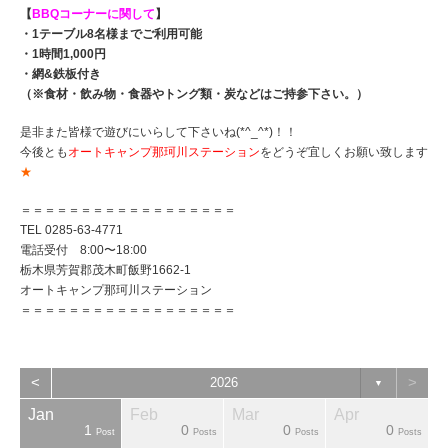
【
BBQコーナーに関して
】
・1テーブル8名様までご利用可能
・1時間1,000円
・網&鉄板付き
（※食材・飲み物・食器やトング類・炭などはご持参下さい。）
是非また皆様で遊びにいらして下さいね(*^_^*)！！
今後とも
オートキャンプ那珂川ステーション
をどうぞ宜しくお願い致します
★
＝＝＝＝＝＝＝＝＝＝＝＝＝＝＝＝＝＝
TEL 0285-63-4771
電話受付 8:00〜18:00
栃木県芳賀郡茂木町飯野1662-1
オートキャンプ那珂川ステーション
＝＝＝＝＝＝＝＝＝＝＝＝＝＝＝＝＝＝
<
>
2026
▼
Jan
Feb
Mar
Apr
1
0
0
0
sts
sts
sts
sts
sts
sts
ost
Post
Posts
Posts
Posts