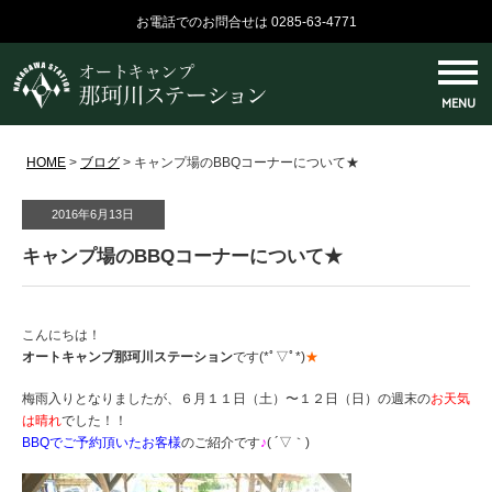
お電話でのお問合せは 0285-63-4771
MENU
HOME
>
ブログ
>
キャンプ場のBBQコーナーについて★
2016年6月13日
キャンプ場のBBQコーナーについて★
こんにちは！
オートキャンプ那珂川ステーション
です(*ﾟ▽ﾟ*)
★
梅雨入りとなりましたが、６月１１日（土）〜１２日（日）の週末の
お天気
は晴れ
でした！！
BBQでご予約頂いたお客様
のご紹介です
♪
( ´▽｀)