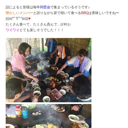
話によると皆様は毎年
同窓会
で集まっているそうです
♪
懐かしいメンバー
と語りながら皆で焼いて食べる
BBQ
は美味しいですね〜
(((o(*ﾟ▽ﾟ*)o)))
♥︎
たくさん食べて、たくさん呑んで…(≧∀≦)
♪
ワイワイ
とても楽しそうでした！！！