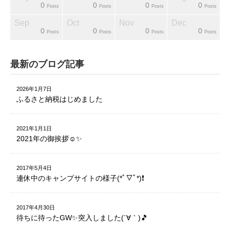
0
0
0
0
sts
sts
sts
sts
sts
sts
sts
Posts
Posts
Posts
Posts
Sep
Oct
Nov
Dec
0
0
0
0
sts
sts
sts
sts
sts
sts
ost
Posts
Posts
Posts
Posts
最新のブログ記事
2026年1月7日
ふるさと納税はじめました
2021年1月1日
2021年の御挨拶☺️✨
2017年5月4日
連休中のキャンプサイトの様子(*ﾟ▽ﾟ*)❗️
2017年4月30日
待ちに待ったGW✨突入しました(´∀｀)🎵