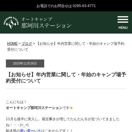
お電話でのお問合せは 0285-63-4771
MENU
HOME
>
ブログ
>
【お知らせ】年内営業に関して・年始のキャンプ場予約
受付について
2015年11月26日
【お知らせ】年内営業に関して・年始のキャンプ場予
約受付について
こんにちは！
オートキャンプ那珂川ステーション
です
★
11月も後半に突入し、最近
寒さ
が増してだんだん
冬
が近づいてきました
ね・・・(>_<)
栃木県の
寒い寒〜い
冬
はこれからです！！