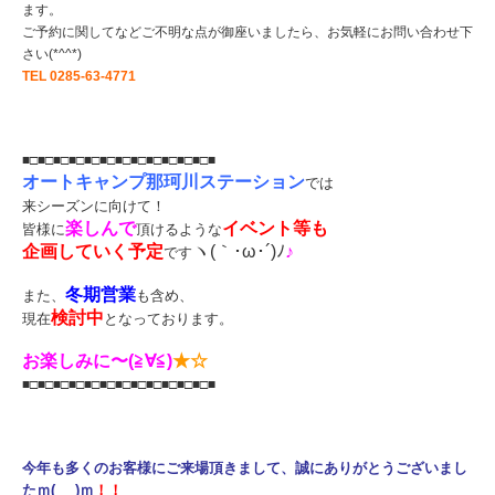
ます。
ご予約に関してなどご不明な点が御座いましたら、お気軽にお問い合わせ下
さい(*^^*)
TEL 0285-63-4771
■□■□■□■□■□■□■□■□■□■□■□■□■
オートキャンプ那珂川ステーション
では
来シーズンに向けて！
楽しんで
イベント等も
皆様に
頂けるような
企画していく予定
ヽ(｀･ω･´)ﾉ
♪
です
冬期営業
また、
も含め、
検討中
現在
となっております。
お楽しみに〜(≧∀≦
)
★☆
■□■□■□■□■□■□■□■□■□■□■□■□■
今年も多くのお客様にご来場頂きまして、
誠にありがとうございまし
たｍ(_ _)ｍ
！！