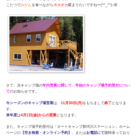
こたつで
みかん
を食べながら
ポカポカ
暖まりたいですね〜(*^_^*)
♪
笑
さて、当キャンプ場の
年内営業に関して
、
年始のキャンプ場予約受付につい
て
のお知らせです。
今シーズンのキャンプ場営業
は、
11月30日(月)
をもちまして
終了
となりま
す。
来年度
は
4月1日(金)からの営業
となります。
また、キャンプ場予約受付は「オートキャンプ那珂川ステーション」ホーム
ページの
【空き検索・オンライン予約】
、または
お電話にて
随時承っており