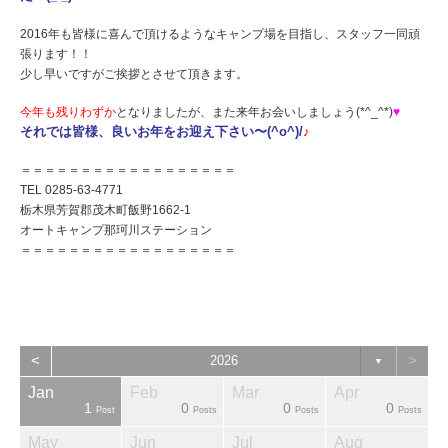
2016年も皆様に喜んで頂けるようなキャンプ場を目指し、スタッフ一同頑
張ります！！
少し早いですがご挨拶とさせて頂きます。
今年も残りわずか
となりましたが、また来年お会いしましょう(*^_^*)
♥︎
それでは皆様、良いお年をお迎え下さい〜(^o^)/
♪
＝＝＝＝＝＝＝＝＝＝＝＝＝＝＝＝＝＝
TEL 0285-63-4771
栃木県芳賀郡茂木町飯野1662-1
オートキャンプ那珂川ステーション
＝＝＝＝＝＝＝＝＝＝＝＝＝＝＝＝＝＝
<
>
2026
▼
Jan
Feb
Mar
Apr
1
0
0
0
sts
sts
sts
sts
sts
sts
ost
Post
Posts
Posts
Posts
May
Jun
Jul
Aug